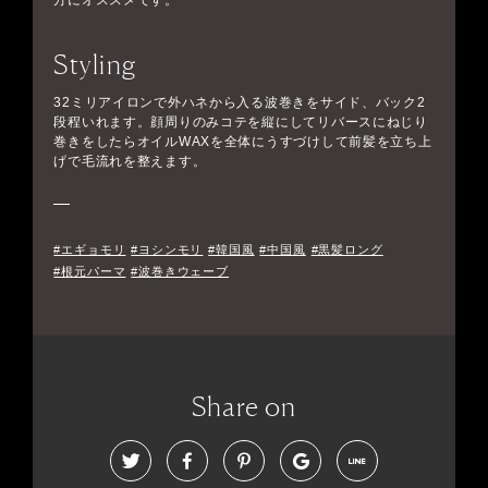
方にオススメです。
Styling
32ミリアイロンで外ハネから入る波巻きをサイド、バック2
段程いれます。顔周りのみコテを縦にしてリバースにねじり
巻きをしたらオイルWAXを全体にうすづけして前髪を立ち上
げで毛流れを整えます。
#エギョモリ
#ヨシンモリ
#韓国風
#中国風
#黒髪ロング
#根元パーマ
#波巻きウェーブ
Share on