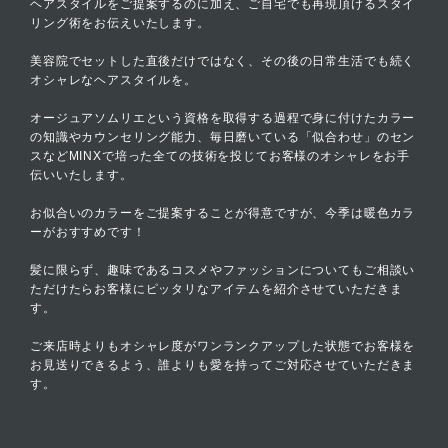
ヘアスタイルをご提案するのに加え、ご自宅でも再現頂けるスタイ
リング術をお伝えいたします。
美容院でセットした直後だけではなく、その後の日常生活でも続く
オシャレなヘアスタイルを。
オージュアソムリエという資格を取得する過程で身に付けたカラー
の知識やカウンセリング能力、毎日磨いている「似合わせ」のセン
スなどMINXで培った全ての技術を投じてお客様のオシャレをお手
伝いいたします。
お似合いのカラーをご提案することが得意ですが、今季は暖色カラ
ーがおすすめです！
髪に限らず、趣味であるコスメやファッションについてもご相談い
ただけたらお客様にピッタリなアイテムを紹介させていただきま
す。
ご来店時よりもオシャレ度がワンランクアップした状態でお客様を
お見送りできるよう、誰よりも愛を持ってご対応させていただきま
す。