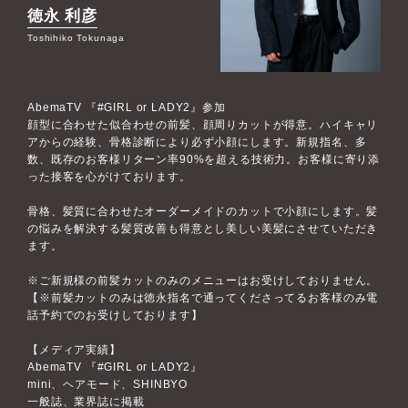
徳永 利彦
Toshihiko Tokunaga
AbemaTV 『#GIRL or LADY2』参加
顔型に合わせた似合わせの前髪、顔周りカットが得意。ハイキャリ
アからの経験、骨格診断により必ず小顔にします。新規指名、多
数、既存のお客様リターン率90%を超える技術力。お客様に寄り添
った接客を心がけております。
骨格、髪質に合わせたオーダーメイドのカットで小顔にします。髪
の悩みを解決する髪質改善も得意とし美しい美髪にさせていただき
ます。
※ご新規様の前髪カットのみのメニューはお受けしておりません。
【※前髪カットのみは徳永指名で通ってくださってるお客様のみ電
話予約でのお受けしております】
【メディア実績】
AbemaTV 『#GIRL or LADY2』
mini、ヘアモード、SHINBYO
一般誌、業界誌に掲載