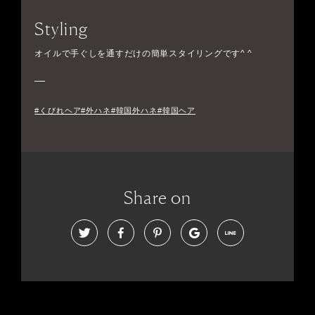
Styling
オイルで手ぐしを通すだけの簡単スタイリングです^ ^
#くびれヘア#外ハネ#韓国外ハネ#韓国ヘア
Share on