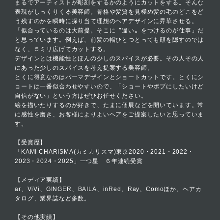
まるでアーティストが彫刻をするかのようにカットをする。そんな
表現がしっくりくる美容師。骨格や髪質を見極め髪の毛のどこをど
う残すのかを瞬時に探り当て理想のヘアデザインに昇華させる。
「似合っているのは大前提。そこに〝違い〟をつけるのが仕事」だ
と思っています。例えば、前髪の幅ひとつとっても顔を隠すのでは
なく、５ミリ広げてカットする。
デザインとは機能性とほんの少しのスパイスが必要。その人その人
にあった少しのスパイスを考え提案する美容師。
とくに得意なのはパーマデザインとショートカットです。とくにシ
ョートは一番似合わせやすいので、「ショートやボブにしたいけど
自信がない」という方はぜひお任せください。
絵を描いたりするのが好きで、たまに個展などを開いています。常
に感性を磨き、お客様によりよいヘアをご提案したいと思っていま
す。
【受賞歴】
「KAMI CHARISMA(カミカリスマ)東京2020・2021・2022・
2023・2024・2025」一つ星 ６年連続受賞
【メディア実績】
ar、ViVi、GINGER、BAILA、inRed、Ray、Comoほか、ヘアカ
タログ、業界誌など多数。
【その他実績】