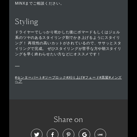
MINXまでご相談ください。
Styling
ドライヤーでしっかり乾かした後にポマードもしくはジェル
系のツヤのあるスタイリング剤でかき上げるようにスタイリ
ング！ 再現性の高いカットがされているので、ササッとスタ
イリングで完成。 ぜひスタイリングが苦手な方や朝スタイリ
ングを早く終わらせたい方などにオススメです！
#センターパート#ツーブロック#刈り上げ#フェード#黒髪#メンズ
ヘア
Share on