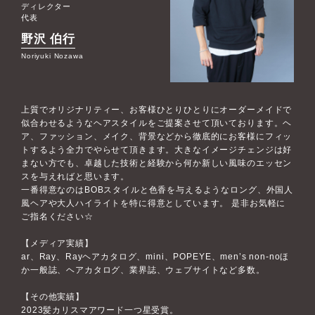
ディレクター
代表
野沢 伯行
Noriyuki Nozawa
上質でオリジナリティー、お客様ひとりひとりにオーダーメイドで
似合わせるようなヘアスタイルをご提案させて頂いております。ヘ
ア、ファッション、メイク、背景などから徹底的にお客様にフィッ
トするよう全力でやらせて頂きます。大きなイメージチェンジは好
まない方でも、卓越した技術と経験から何か新しい風味のエッセン
スを与えればと思います。
一番得意なのはBOBスタイルと色香を与えるようなロング、外国人
風ヘアや大人ハイライトを特に得意としています。 是非お気軽に
ご指名ください☆
【メディア実績】
ar、Ray、Rayヘアカタログ、mini、POPEYE、men’s non-noほ
か一般誌、ヘアカタログ、業界誌、ウェブサイトなど多数。
【その他実績】
2023髪カリスマアワード一つ星受賞。