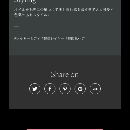
オイルを毛先に少量つけて少し濡れ感を出す事で大人可愛く
色気のあるスタイルに
#レイヤーミディ
#韓国レイヤー
#韓国風ヘア
Share on