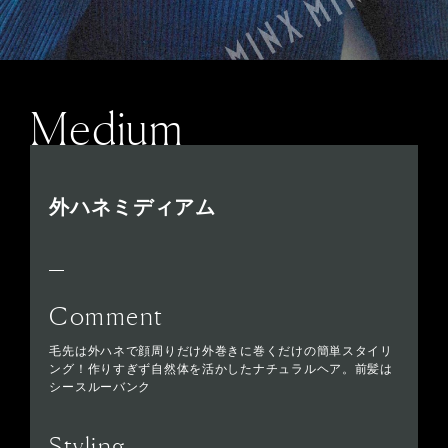
Medium
外ハネミディアム
Comment
毛先は外ハネで顔周りだけ外巻きに巻くだけの簡単スタイリ
ング！作りすぎず自然体を活かしたナチュラルヘア。前髪は
シースルーバンク
Styling