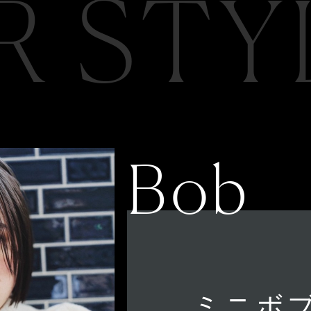
R STY
Bob
ミニボ