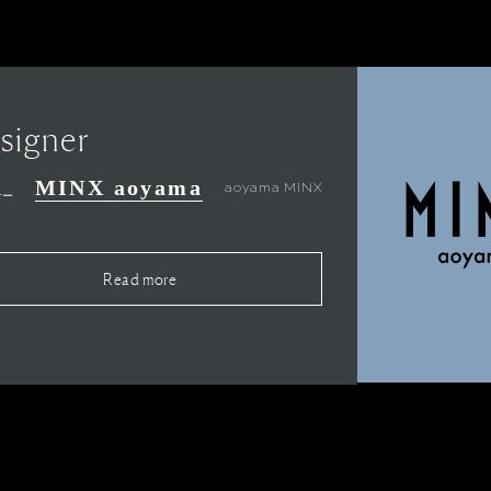
signer
MINX aoyama
aoyama MINX
ナー
Read more