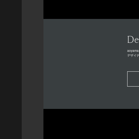
De
aoyama
デザイ