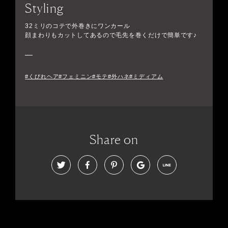
Styling
32ミリのコテで外巻きにワンカール
顔まわりもカットしてあるので毛先を巻くだけで簡単です♪
#くびれヘア#フェミニン#モテ#外ハネ#ミディアム
Share on