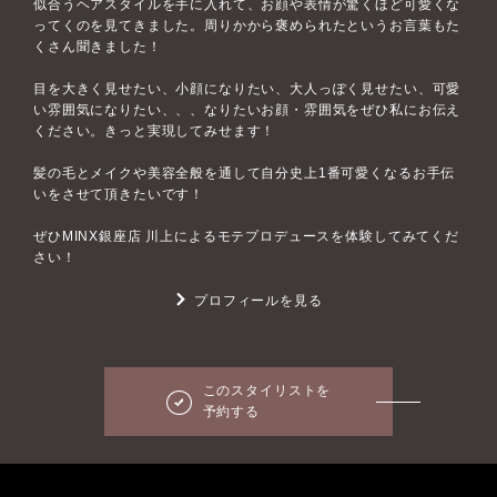
似合うヘアスタイルを手に入れて、お顔や表情が驚くほど可愛くな
ってくのを見てきました。周りかから褒められたというお言葉もた
くさん聞きました！
目を大きく見せたい、小顔になりたい、大人っぽく見せたい、可愛
い雰囲気になりたい、、、なりたいお顔・雰囲気をぜひ私にお伝え
ください。きっと実現してみせます！
髪の毛とメイクや美容全般を通して自分史上1番可愛くなるお手伝
いをさせて頂きたいです！
ぜひMINX銀座店 川上によるモテプロデュースを体験してみてくだ
さい！
プロフィールを見る
このスタイリストを
予約する