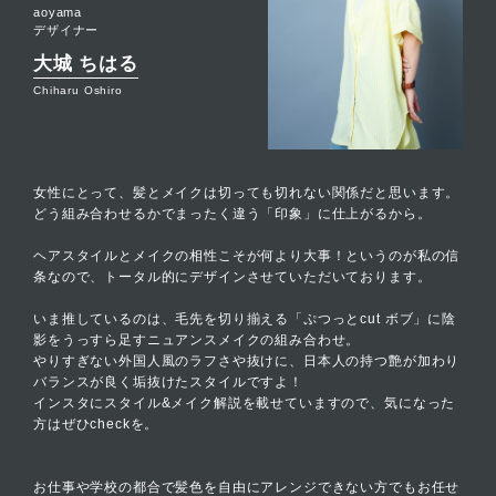
aoyama
デザイナー
大城 ちはる
Chiharu Oshiro
女性にとって、髪とメイクは切っても切れない関係だと思います。
どう組み合わせるかでまったく違う「印象」に仕上がるから。
ヘアスタイルとメイクの相性こそが何より大事！というのが私の信
条なので、トータル的にデザインさせていただいております。
いま推しているのは、毛先を切り揃える「ぷつっとcut ボブ」に陰
影をうっすら足すニュアンスメイクの組み合わせ。
やりすぎない外国人風のラフさや抜けに、日本人の持つ艶が加わり
バランスが良く垢抜けたスタイルですよ！
インスタにスタイル&メイク解説を載せていますので、気になった
方はぜひcheckを。
お仕事や学校の都合で髪色を自由にアレンジできない方でもお任せ