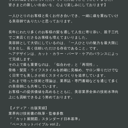
皆さまとの新しい出会いを、心より楽しみにしております】
一人ひとりのお客様と長くお付き合いでき、一緒に歳を重ねていけ
る美容師でありたいと思っております。
長年にわたり多くのお客様の髪を通して人生に寄り添い、親子三代
でご来店くださるお客様も増えてまいりました。
美容師として大切にしているのは、「一人ひとりの魅力を最大限に
引き出し、長く信頼いただける存在であること」です。
ヘアデザインは、カット・カラー・パーマ・ケアのバランスによっ
て完成します。
その上で最も重要なのは、「似合わせ」と「再現性」。
骨格・髪質・ライフスタイルを的確に見極め、サロン帰りだけでな
く日常でも美しさが続くスタイルづくりを追求しています。
これまで培った技術と理論は、業界誌・専門書籍などを通じて多く
の美容師にも共有しています。
お客様への提供価値を高めるとともに、美容業界全体の技術水準向
上にも貢献できるよう努めております。
【メディア・出版実績】
業界向け技術書の執筆・監修多数
『「カット展開図」スタンダード日本基準』
『ベースカットバイブル vol.2』