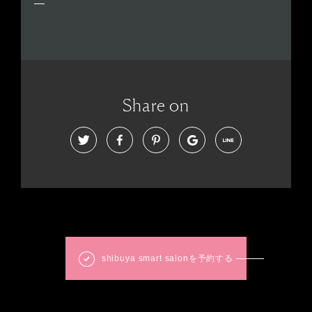
Share on
shibuya smart salonを予約する