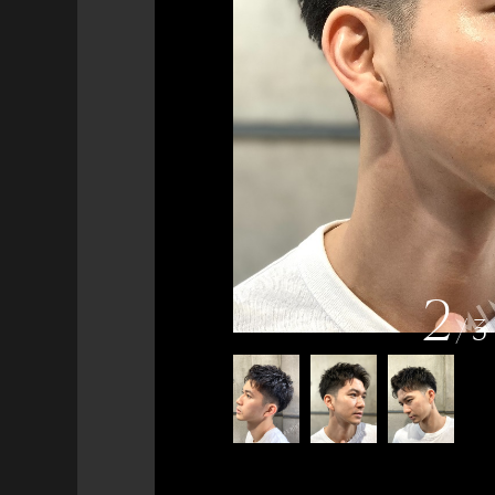
2
/
3