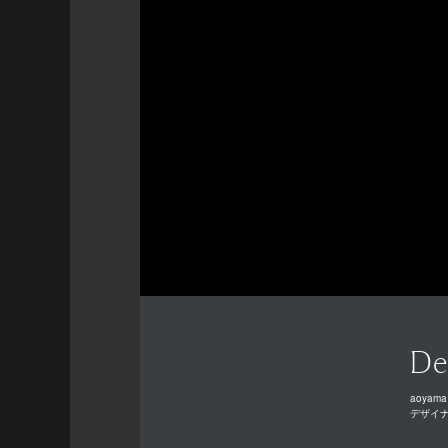
De
aoyama
デザイ