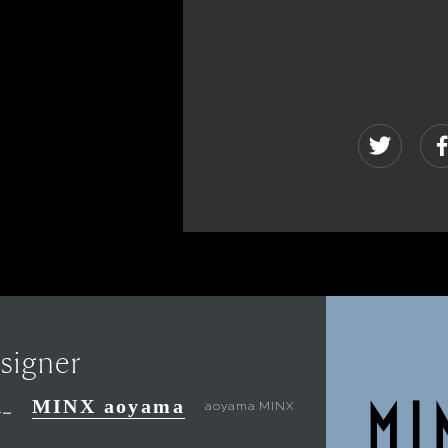
signer
MINX aoyama
aoyama MINX
ナー