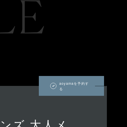
LE
aoyamaを予約す
る
メンズ 大人メ