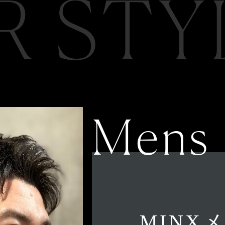
R STY
Mens
MINX