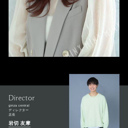
Director
ginza central
ディレクター
店長
岩切 友摩