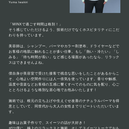
Yuma Iwakiri
「MINXで過ごす時間は格別！」
そう感じていただけるよう、技術だけでなくホスピタリティにこだ
わりを持っています。
美容師は、シャンプー、パーマやカラー剤塗布、ドライヤーなどで
お客様の地肌に触れることが多い仕事。もし「熱い・冷たい」「し
みる」「待ち時間が長い」など感じる場面があったなら、リラック
スはできませんよね。
僕自身が美容室で受けた接客で残念な思いをしたことがあるからこ
そ、心地よい空間作りには人一倍気を使っています。香りや触感、
温度や音楽などお客様の五感に響くすべてのものに気を配り、心ご
ととろけるような格別な居心地でお包みいたします！
施術では、根元の立ち上げや生えぐせ改善のナチュラルパーマを得
意としていて、同世代から大人の女性までリピートいただいていま
す。
趣味はお菓子作りで、スイーツの話が大好き！
ぜひ僕に、極上のリラックスと施術、そしてスイーツトークでおも