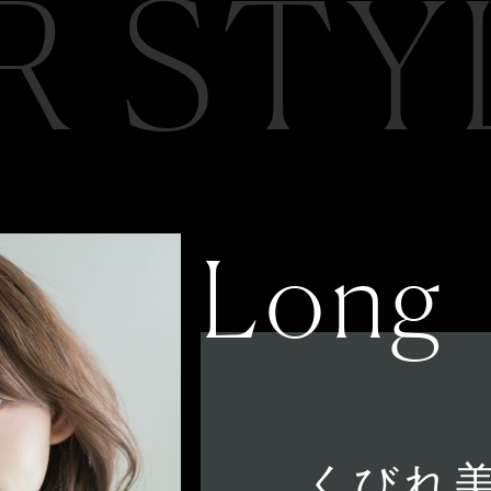
R STY
Long
くびれ