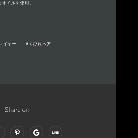
とオイルを使用。
レイヤー
#くびれヘア
Share on