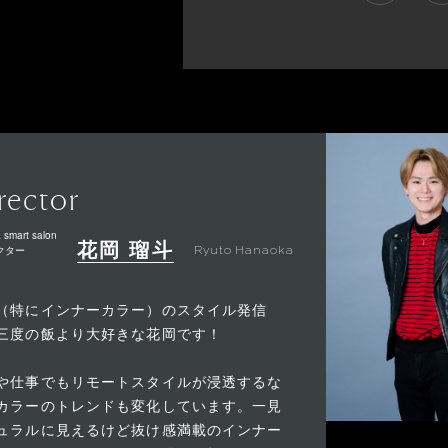
rector
 smart salon
花岡 瑠斗
クター
Ryuto Hanaoka
（特にインナーカラー）のスタイル発信
三度の飯より大好きな花岡です！
や仕事でもリモートスタイルが浸透するな
カラーのトレンドも変化しています。一見
ュラルに見えるけど抜け感満載のインナー