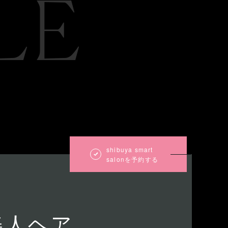
LE
shibuya smart
salonを予約する
美人ヘア