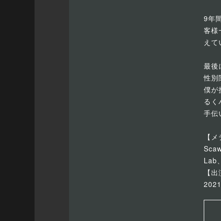
9年
客様
えて
最後
性別
僕が
るく
手伝
【メ
Sca
Lab
【出
202