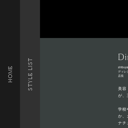
Di
STYLE LIST
shibuya
HOME
ディレ
店長
美容
が、
学校
か、
ナチ