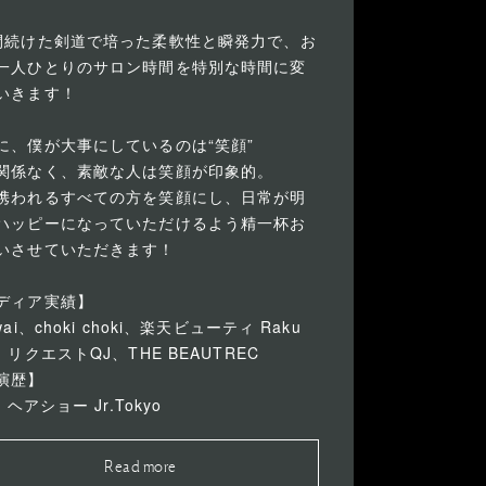
間続けた剣道で培った柔軟性と瞬発力で、お
一人ひとりのサロン時間を特別な時間に変
いきます！
に、僕が大事にしているのは“笑顔”
関係なく、素敵な人は笑顔が印象的。
携われるすべての方を笑顔にし、日常が明
ハッピーになっていただけるよう精一杯お
いさせていただきます！
ディア実績】
wai、choki choki、楽天ビューティ Raku
、リクエストQJ、THE BEAUTREC
演歴】
1 ヘアショー Jr.Tokyo
Read more