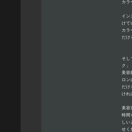
カラ
イン
けて
カラ
だけ
そし
ク」
美容
ロン
だけ
けれ
美容
時間
しい
せく