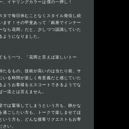
ー、イヤリングカラーは僕の一押し！
スタで毎日休むことなくスタイル発信し続
います！その甲斐あって「銀座でインナー
ーなら花岡」だと、少しづつ認識していた
るようになりました。
てもう一つ、「花岡と言えば楽しいトー
師たるもの、技術が高いのは当たり前。サ
にいる時間が楽しく有意義だと感じていた
るようお客様をエスコートできるようでな
ば一流とは言えません。
室では緊張してしまうという方も、静かな
を過ごしたい方も、トークで楽しませてほ
という方も、どんな接客リクエストもお寄
ださい。