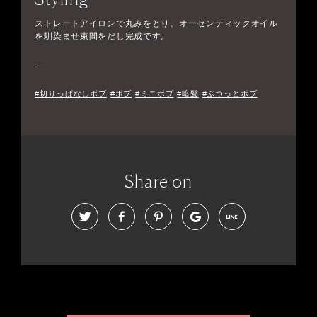
ストレートアイロンで丸みをとり、オーセンティックオイル
を馴染ませ束間をだし完成です。
#切りっぱなしボブ
#ボブ
#ミニボブ
#暗髪
#ぷつっとボブ
Share on