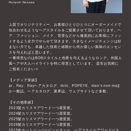
Noriyuki Nozawa
上質でオリジナリティー、お客様ひとりひとりにオーダーメイドで
似合わせるようなヘアスタイルをご提案させて頂いております。ヘ
ア、ファッション、メイク、背景などから徹底的にお客様にフィッ
トするよう全力でやらせて頂きます。大きなイメージチェンジは好
まない方でも、卓越した技術と経験から何か新しい風味のエッセン
スを与えればと思います。
一番得意なのはBOBスタイルと色香を与えるようなロング、外国人
風ヘアや大人ハイライトを特に得意としています。 是非お気軽に
ご指名ください☆
【メディア実績】
ar、Ray、Rayヘアカタログ、mini、POPEYE、men’s non-noほ
か一般誌、ヘアカタログ、業界誌、ウェブサイトなど多数。
【その他実績】
2023髪カリスマアワード一つ星受賞。
2024髪カリスマアワード一つ星受賞。
2025髪カリスマアワード一つ星受賞。
2026髪カリスマアワード一つ星受賞。
2015年ホットペッパービューティー ヘアスタイルアワードベス