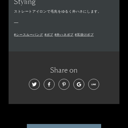
Styling
ストレートアイロンで毛先をゆるく外ハネにします。
#シースルーバング
#ボブ
#外ハネボブ
#耳掛けボブ
Share on