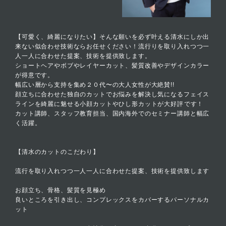
【可愛く、綺麗になりたい】そんな願いを必ず叶える清水にしか出
来ない似合わせ技術ならお任せください！流行りを取り入れつつ一
人一人に合わせた提案、技術を提供致します。
ショートヘアやボブやレイヤーカット、髪質改善やデザインカラー
が得意です。
幅広い層から支持を集め２０代〜の大人女性が大絶賛!!
顔立ちに合わせた独自のカットでお悩みを解決し気になるフェイス
ラインを綺麗に魅せる小顔カットやひし形カットが大好評です！
カット講師、スタッフ教育担当、国内海外でのセミナー講師と幅広
く活躍。
【清水のカットのこだわり】
流行を取り入れつつ一人一人に合わせた提案、技術を提供致します
お顔立ち、骨格、髪質を見極め
良いところを引き出し、コンプレックスをカバーするパーソナルカ
ット