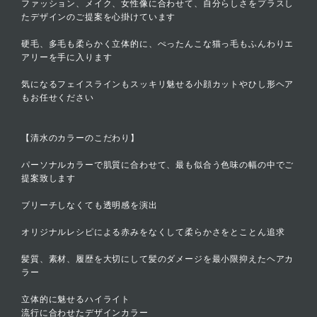
ファッション、メイク、女性像に合わせて、自分らしさをプラスし
たデザインのご提案を心掛けています
硬毛、多毛も柔らかく立体的に、ぺったんこな猫っ毛もふんわりエ
アリーを手に入ります
気になるフェイスラインもスッキリ魅せる小顔カットやひし形ヘア
もお任せください
【清水のカラーのこだわり】
パーソナルカラーで肌質に合わせて、最も似合う色味の幅の中でご
提案致します
ブリーチしなくても透明感を演出
オリジナルレシピによる赤みをなくして柔らかさをとことん追求
髪質、素材、履歴を大切にして髪のダメージを最小限抑えたヘアカ
ラー
立体的に魅せるハイライト
流行に合わせたデザインカラー