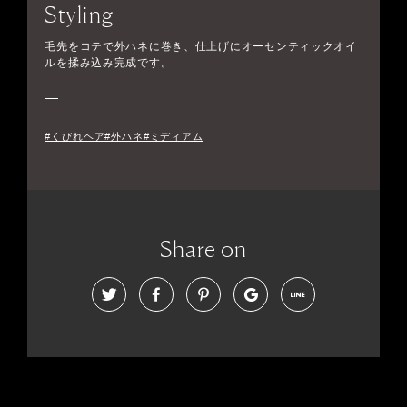
Styling
毛先をコテで外ハネに巻き、仕上げにオーセンティックオイ
ルを揉み込み完成です。
#くびれヘア#外ハネ#ミディアム
Share on