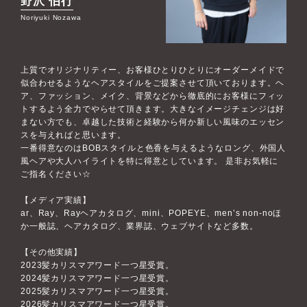
野沢 伯行
Noriyuki Nozawa
上質でオリジナリティー、お客様ひとりひとりにオーダーメイドで
似合わせるようなヘアスタイルをご提案させて頂いております。ヘ
ア、ファッション、メイク、背景などから徹底的にお客様にフィッ
トするよう全力でやらせて頂きます。大きなイメージチェンジは好
まない方でも、卓越した技術と経験から何か新しい風味のエッセン
スを与えればと思います。
一番得意なのはBOBスタイルと色香を与えるようなロング、外国人
風ヘアや大人ハイライトを特に得意としています。 是非お気軽に
ご指名ください☆
【メディア実績】
ar、Ray、Rayヘアカタログ、mini、POPEYE、men’s non-noほ
か一般誌、ヘアカタログ、業界誌、ウェブサイトなど多数。
【その他実績】
2023髪カリスマアワード一つ星受賞。
2024髪カリスマアワード一つ星受賞。
2025髪カリスマアワード一つ星受賞。
2026髪カリスマアワード一つ星受賞。