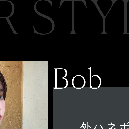
R STY
Bob
外ハネ