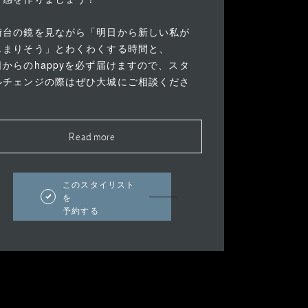
術台の鏡を見ながら「明日から新しい私が
じまりそう」とわくわくする時間と、
日からのhappyを必ず届けますので、スタ
ルチェンジの際はぜひ大城にご相談くださ
。
Read more
このスタイリスト
を
予約する