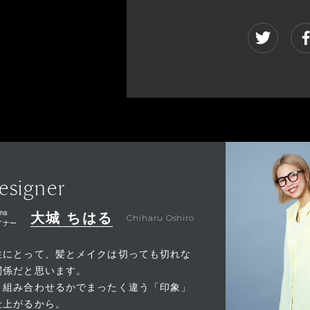
esigner
ma
大城 ちはる
Chiharu Oshiro
イナー
性にとって、髪とメイクは切っても切れな
関係だと思います。
う組み合わせるかでまったく違う「印象」
仕上がるから。