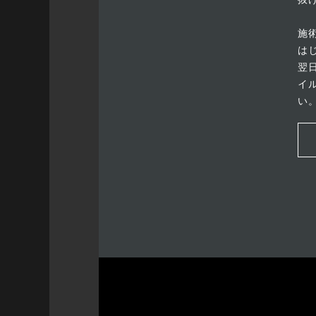
施
は
翌
イ
い