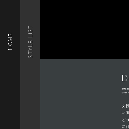
STYLE LIST
HOME
D
aoya
デザ
女
い
ど
に