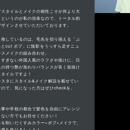
アスタイルとメイクの相性こそが何より大
！というのが私の信条なので、トータル的
デザインさせていただいております。
ま推しているのは、毛先を切り揃える「ぷ
っとcut ボブ」に陰影をうっすら足すニュ
ンスメイクの組み合わせ。
りすぎない外国人風のラフさや抜けに、日
人の持つ艶が加わりバランスが良く垢抜け
スタイルですよ！
ンスタにスタイル&メイク解説を載せてい
すので、気になった方はぜひcheckを。
仕事や学校の都合で髪色を自由にアレンジ
きない方でもお任せください！
みを削いだくすみカラー×ボブ×メイクで、
け感を作りましょう！