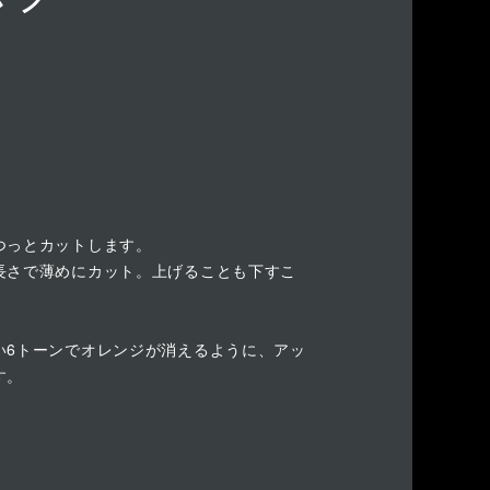
つっとカットします。
長さで薄めにカット。上げることも下すこ
。
い6トーンでオレンジが消えるように、アッ
す。