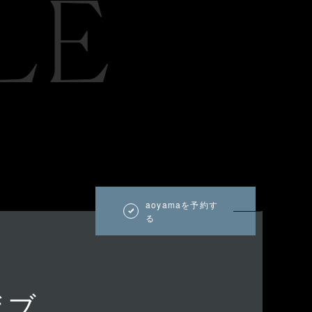
LE
aoyamaを予約す
る
ボブ