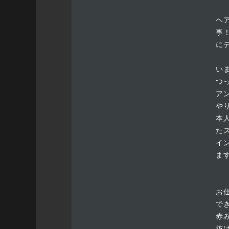
ヘ
事
に
い
つ
ア
や
本
た
イ
ま
お
で
赤
抜