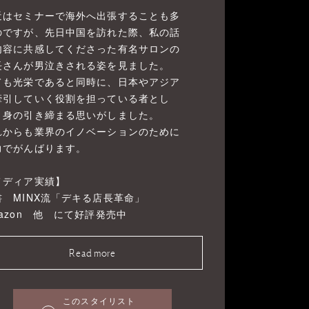
近はセミナーで海外へ出張することも多
のですが、先日中国を訪れた際、私の話
内容に共感してくださった有名サロンの
長さんが男泣きされる姿を見ました。
ても光栄であると同時に、日本やアジア
牽引していく役割を担っている者とし
、身の引き締まる思いがしました。
れからも業界のイノベーションのために
力でがんばります。
メディア実績】
書 MINX流「デキる店長革命」
mazon 他 にて好評発売中
Read more
このスタイリスト