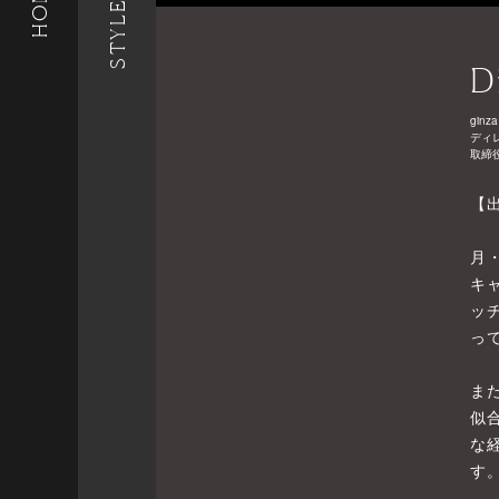
STYLE LIST
HOME
D
ginza
ディ
取締
【
月
キ
ッ
っ
ま
似
な
す