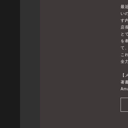
最
い
す
店
と
を
て
こ
全
【
著
A