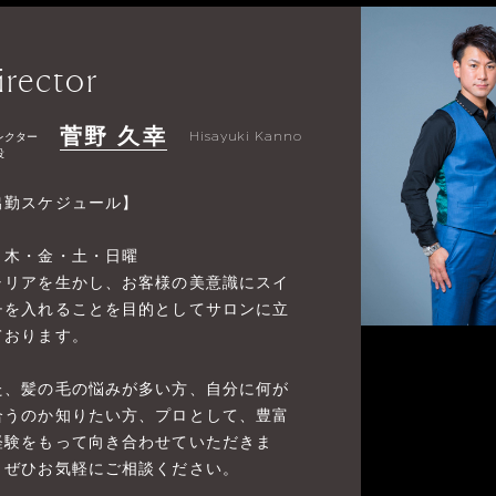
irector
菅野 久幸
レクター
Hisayuki Kanno
役
出勤スケジュール】
・木・金・土・日曜
ャリアを生かし、お客様の美意識にスイ
チを入れることを目的としてサロンに立
ております。
た、髪の毛の悩みが多い方、自分に何が
合うのか知りたい方、プロとして、豊富
経験をもって向き合わせていただきま
。ぜひお気軽にご相談ください。