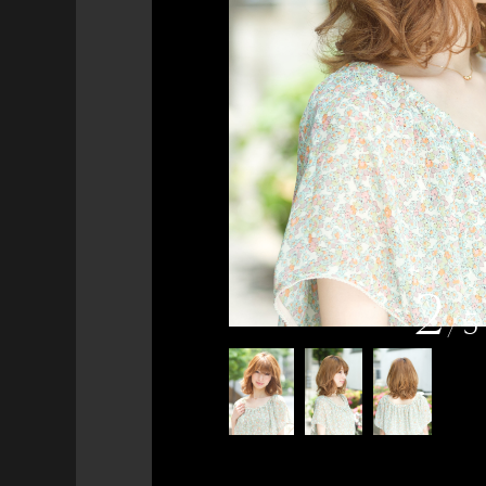
2
/
3