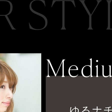
R STY
Medi
ゆるナ