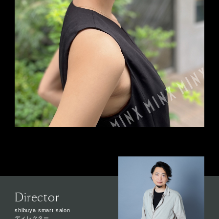
Director
shibuya smart salon
ディレクター