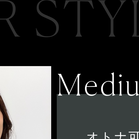
R STY
Medi
オトナ