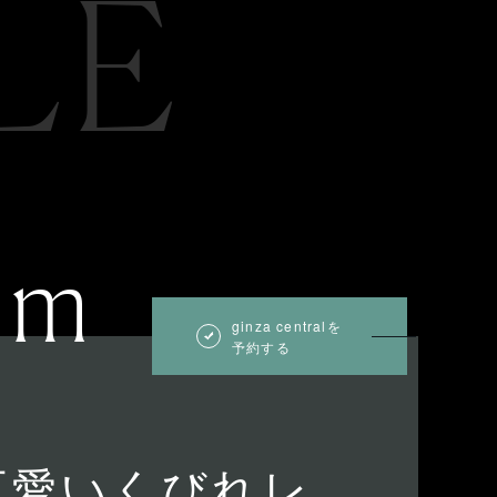
LE
um
ginza centralを
予約する
可愛いくびれレ