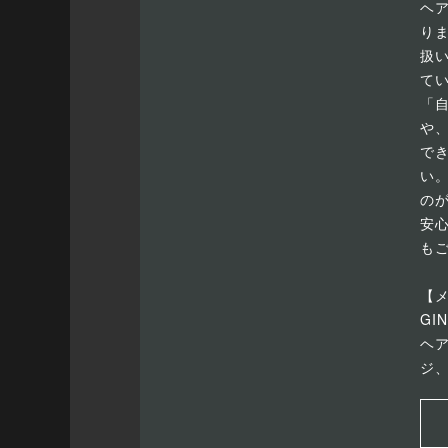
ヘ
り
扱
て
「
や
で
い
の
安
も
【
GI
ヘ
ジ