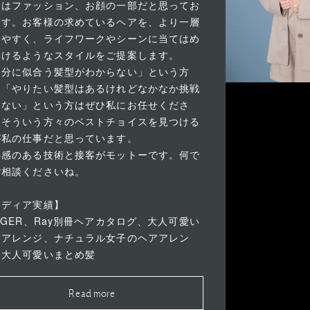
アはファッション、お顔の一部だと思ってお
ます。お客様の求めているヘアを、より一層
いやすく、ライフワークやシーンに当てはめ
いけるようなスタイルをご提案します。
自分に似合う髪型がわからない」という方
、「やりたい髪型はあるけれどなかなか挑戦
きない」という方はぜひ私にお任せくださ
。そういう方々のベストチョイスを見つける
が私の仕事だと思っています。
心感のある技術と接客がモットーです。何で
ご相談くださいね。
メディア実績】
NGER、Ray別冊ヘアカタログ、大人可愛い
アアレンジ、ナチュラル女子のヘアアレン
、大人可愛いまとめ髪
Read more