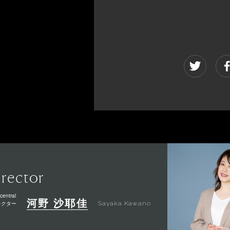
irector
central
河野 沙耶佳
レクター
Sayaka Kawano