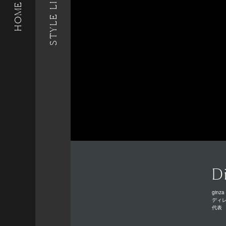
STYLE LIST
HOME
D
ginza 
ディ
代表