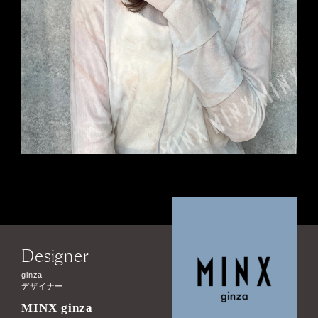
Designer
ginza
デザイナー
MINX ginza