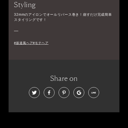
Styling
32mmのアイロンでオールリバース巻き！崩すだけ完成簡単
スタイリングです！
#坂道風ヘア#モテヘア
Share on