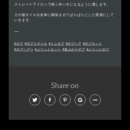
ストレートアイロンで軽く外ハネになるように通します。
その後オイルを全体に馴染ませてぱらぱらとした質感にして
いきます。
#ボブ
#ボブスタイル
#ミニボブ
#ボブヘア
#ボブカット
#ボブヘアー
#ぷつっとカット
#前上がりボブ
#ぷつっとボブ
Share on