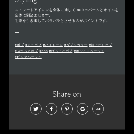
ストレートアイロンを全体に通してtrackのバームとオイルを
全体に馴染ませます。
毛束を引き出してパラパラとさせるのがポイントです。
#ボブ
#ミニボブ
#ハイトーン
#ダブルカラー
#前上がりボブ
#ぷつっとボブ
#bob
#ぱっっとボブ
#ホワイトベージュ
#ピンクベージュ
Share on