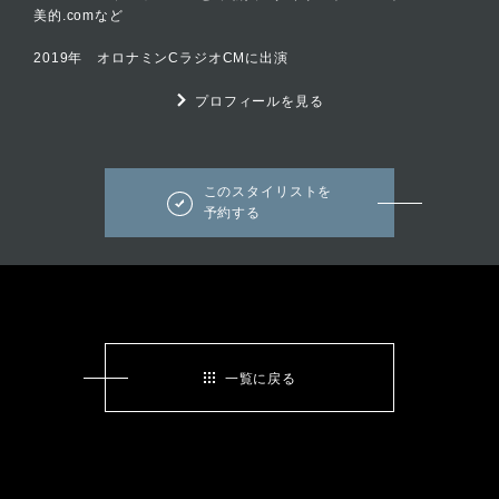
美的.comなど
2019年 オロナミンCラジオCMに出演
プロフィールを見る
このスタイリストを
予約する
一覧に戻る