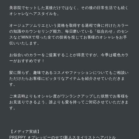
美容院でセットした直後だけではなく、その後の日常生活でも続く
オシャレなヘアスタイルを。
オージュアソムリエという資格を取得する過程で身に付けたカラー
の知識やカウンセリング能力、毎日磨いている「似合わせ」のセン
スなどMINXで培った全ての技術を投じてお客様のオシャレをお手
伝いいたします。
お似合いのカラーをご提案することが得意ですが、今季は暖色カラ
ーがおすすめです！
髪に限らず、趣味であるコスメやファッションについてもご相談い
ただけたらお客様にピッタリなアイテムを紹介させていただきま
す。
ご来店時よりもオシャレ度がワンランクアップした状態でお客様を
お見送りできるよう、誰よりも愛を持ってご対応させていただきま
す。
【メディア実績】
PREPPY ＃プレッピーのせて/新人スタイリストヘアバトル