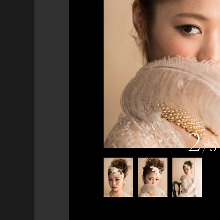
2
/
3