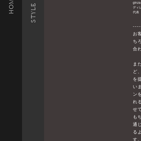
STYLE LIST
HOME
ginza
ディ
代表
----
お
ち
合
ま
ど
を
い
ン
れ
せ
も
通
る
す