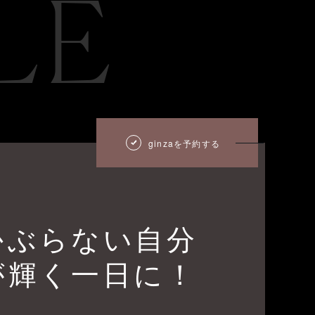
LE
ginzaを予約する
かぶらない自分
が輝く一日に！