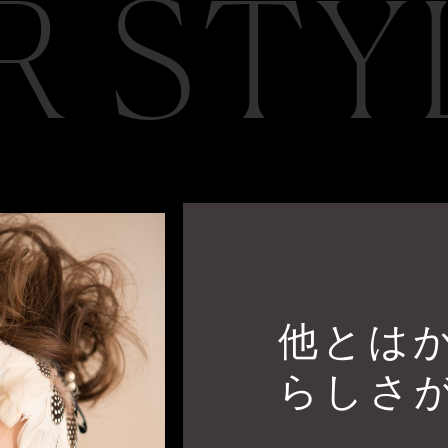
R STY
他とは
らしさ