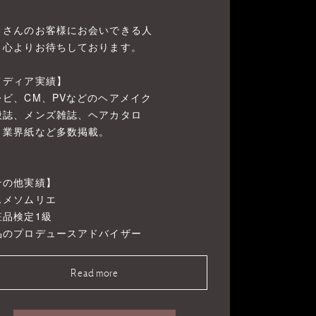
くさんのお客様にお会いできる人
、心よりお待ちしております。
メディア実績】
レビ、CM、PVなどのヘアメイク
般誌、メンズ雑誌、ヘアカタロ
、業界紙など多数掲載。
その他実績】
スメソムリエ
粧品検定1級
品のプロデュースアドバイザー
Read more