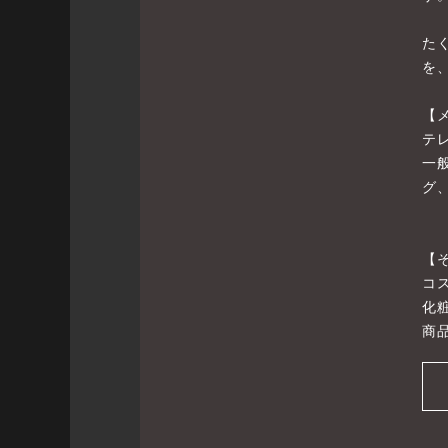
た
を
【
テ
一
グ
【
コ
化
商