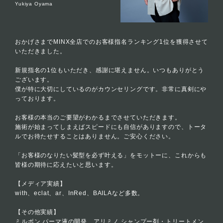
Yukiya Oyama
おかげさまでMINX全店でのお客様指名ランキング1位を獲得させて
いただきました。
新規指名の1位もいただき、感謝に堪えません。いつもありがとう
ございます。
僕が特に大切にしているのがカウンセリングです。非常に真剣にや
っております。
お客様の本当のご要望がわかるまでさせていただきます。
施術が始まってしまえばスピードにも自信がありますので、トータ
ルでお待たせすることはありません。ご安心ください。
「お客様のなりたい髪型を必ず叶える」をモットーに、これからも
皆様の期待に応えたいと思います。
【メディア実績】
with、eclat、ar、InRed、BAILAなど多数。
【その他実績】
ミルボン パーマ液の開発、アリミノ シャンプー剤・トリートメン