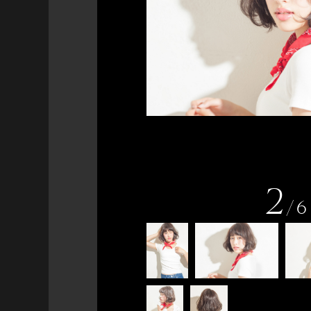
2
/
6