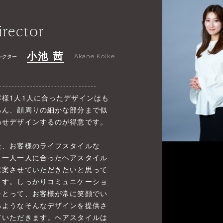
irector
小池 茜
レクター
Akane Koike
--------------------------------
客様1人1人に合ったデザインはも
ろん、顔周りの細かな部分まで似
わせデザインするのが得意です。
た、お客様のライフスタイルな
、一人一人に合ったヘアスタイル
提案させていただきたいと思って
ます。しっかりコミュニケーショ
をとって、お客様が常に笑顔でい
るようなそんなデザインを提供さ
ていただきます。ヘアスタイルは