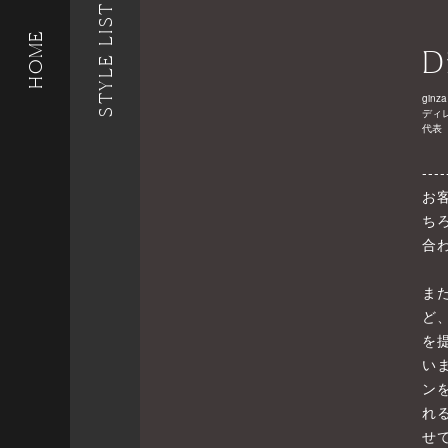
STYLE LIST
HOME
D
ginza
ディ
代表
----
お
ち
合
ま
ど
を
い
ン
れ
せ