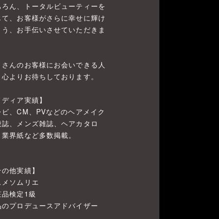
ちろん、トータルビューティーを
じて、お客様がさらに幸せに輝け
よう、お手伝いさせていただきま
。
くさんのお客様にお会いできる人
、心よりお待ちしております。
メディア実績】
レビ、CM、PVなどのヘアメイク
般誌、メンズ雑誌、ヘアカタロ
、業界紙など多数掲載。
その他実績】
スメソムリエ
粧品検定1級
品のプロデュースアドバイザー