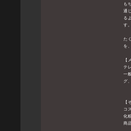
も
通
る
す
た
を
【
テ
一
グ
【
コ
化
商