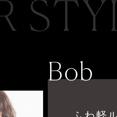
R STY
Bob
ふわ軽