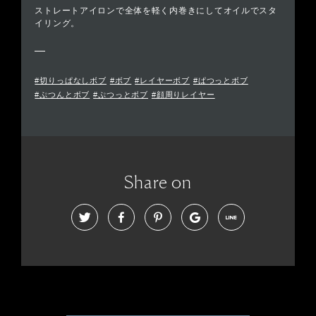
ストレートアイロンで全体を軽く内巻きにしてオイルでスタ
イリング。
#切りっぱなしボブ
#ボブ
#レイヤーボブ
#ぱつっとボブ
#ぷつんとボブ
#ぷつっとボブ
#顔周りレイヤー
Share on