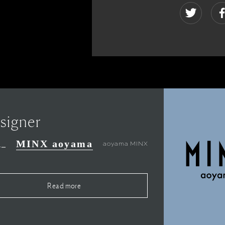
signer
MINX aoyama
aoyama MINX
ナー
Read more