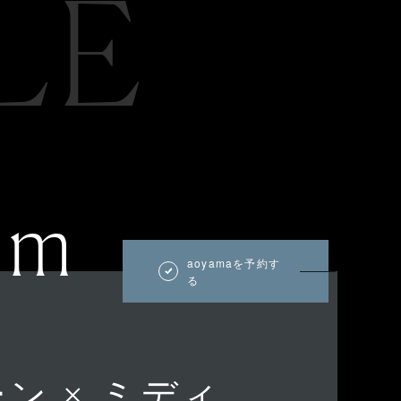
LE
um
aoyamaを予約す
る
ン × ミディ