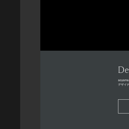
De
aoyama
デザイ