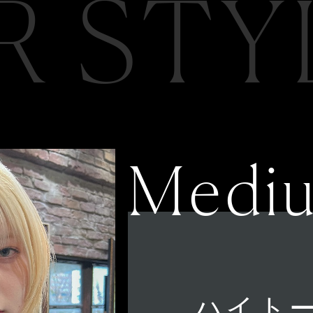
R STY
Medi
ハイトー