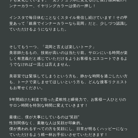
ドも変化しています。一見ナチュラルに見えるけど抜け感満載のイ
ンナーカラー、イヤリングカラーは僕の一押し！
インスタで毎日休むことなくスタイル発信し続けています！その甲
斐あって「銀座でインナーカラーなら花岡」だと、少しづつ認識し
ていただけるようになりました。
そしてもう一つ、「花岡と言えば楽しいトーク」
美容師たるもの、技術が高いのは当たり前。サロンにいる時間が楽
しく有意義だと感じていただけるようお客様をエスコートできるよ
うでなければ一流とは言えません。
美容室では緊張してしまうという方も、静かな時間を過ごしたい方
も、トークで楽しませてほしいという方も、どんな接客リクエスト
もお寄せください。
9年間続けた剣道で培った柔軟性と瞬発力で、お客様一人ひとりの
サロン時間を特別な時間に変えていきます！
最後に、僕が大事にしているのは“笑顔”
性別関係なく、素敵な人は笑顔が印象的。
僕が携われるすべての方を笑顔にし、日常が明るくハッピーになっ
ていただけるよう精一杯お手伝いさせていただきます！