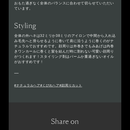
おもた過ぎなく全体のバランスに合わせて切らせていただい
ています。
Styling
全体の外ハネは32ミリか38ミリのアイロンで中間から入れ込
み毛先へと滑らせるように巻いて肩に沿うように巻くのがナ
チュラルでおすすめです。顔周りは外巻きでもみあげは内巻
きワンカールに巻くと髪を結んだ時に割れない可愛い顔周り
がつくれます！スタイリング剤はバームか重過ぎないオイル
がおすすめです！
#ナチュラルヘア#くびれヘア#顔周りカット
Share on