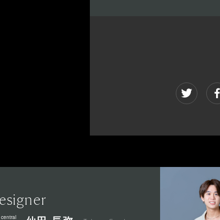
esigner
 central