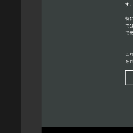
す
特
で
で
こ
を