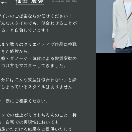
仙田 辰弥
Tatsuya Senda
イナー
ザインのご提案ならお任せください！
どんなスタイルでも、似合わせることが
きる」と自負しています！
れまで数々のクリエイティブ作品に挑戦
てきた経験から、
え癖・ダメージ・気候による髪質変動の
なづけ方をマスターしてきました。
自分にはこんな髪型は似合わない」と諦
てしまっているスタイルはありません
？
ひ、僕にご相談ください。
ロンでの仕上がりはもちろんのこと、持
性・自宅での再現性においても
満足いただける結果をご提供いたしま