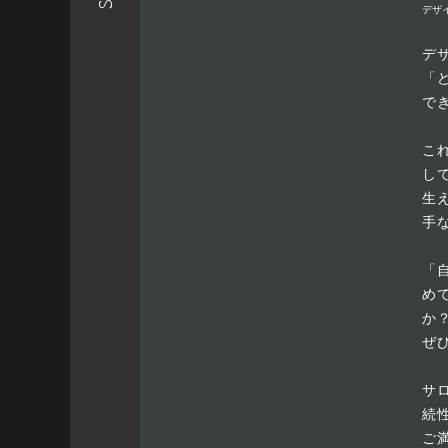
デザ
デ
「
で
こ
し
生
手
「
め
か
ぜ
サ
続
ご