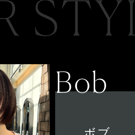
R STY
Bob
ボブ