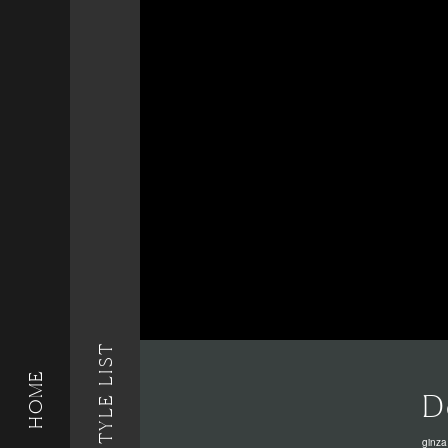
STYLE LIST
HOME
D
ginza