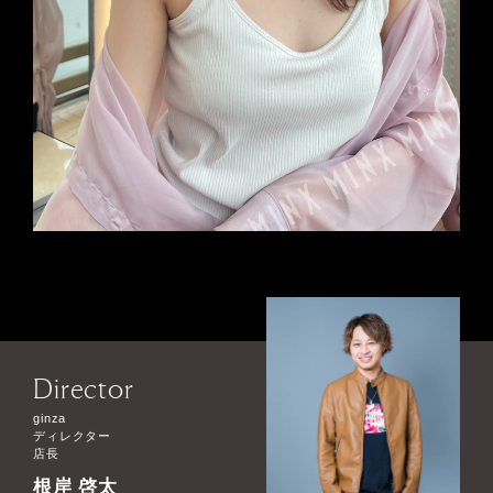
Director
ginza
ディレクター
店長
根岸 啓太