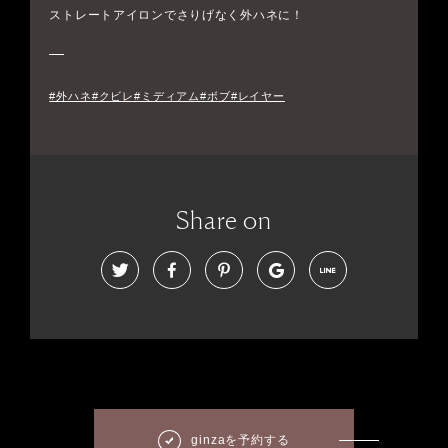
ストレートアイロンでさりげなく外ハネに！
#外ハネ#クビレ#ミディアム#ボブ#レイヤー
Share on
ginzaを予約する