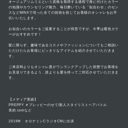
オージュアソムリエという資格を取得する過程で身に付けたカラー
の知識やカウンセリング能力、毎日磨いている「似合わせ」のセン
スなどMINXで培った全ての技術を投じてお客様のオシャレをお手
伝いいたします。
お似合いのカラーをご提案することが得意ですが、今季は暖色カラ
ーがおすすめです！
髪に限らず、趣味であるコスメやファッションについてもご相談い
ただけたらお客様にピッタリなアイテムを紹介させていただきま
す。
ご来店時よりもオシャレ度がワンランクアップした状態でお客様を
お見送りできるよう、誰よりも愛を持ってご対応させていただきま
す。
【メディア実績】
PREPPY ＃プレッピーのせて/新人スタイリストヘアバトル
美的.comなど
2019年 オロナミンCラジオCMに出演