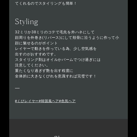
てくれるのでスタイリングも簡単！
Styling
32ミリか38ミリのコテで毛先を外ハネにして
顔周りを外巻き(リバース)にして頬骨に沿うように作って小
顔に魅せるのがポイント
レイヤーで動きを作っている為、少し空気感を
出すのがおすすめです。
スタイリング剤はオイルかバームでつけ過ぎには
注意してください。
重たくなり過ぎず艶を出す程度に
全体的に大きなくびれを意識すれば完璧です！
#くびレイヤー#韓国風ヘア#色気ヘア