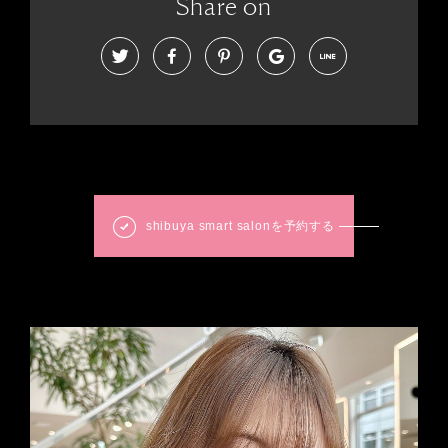
Share on
shibuya smart salonを予約する