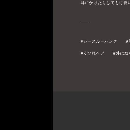
耳にかけたりしても可愛
#シースルーバング
#くびれヘア
#外はね