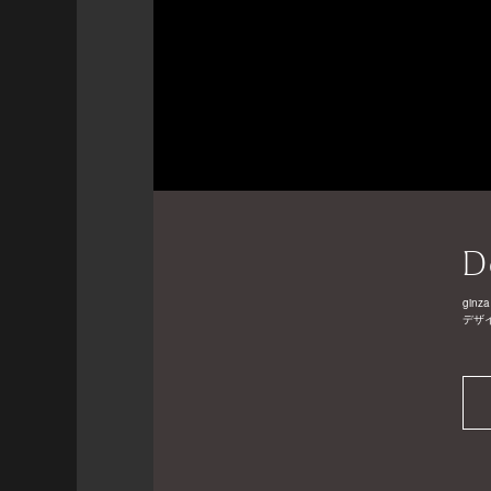
D
ginza
デザ