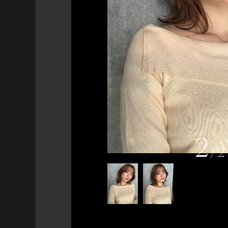
2
/
2