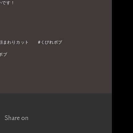
いです！
#顔まわりカット
#くびれボブ
ボブ
Share on