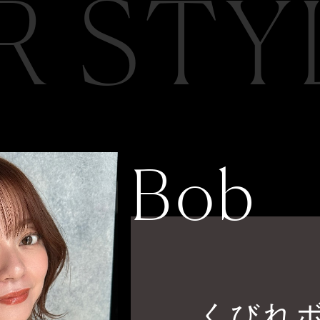
R STY
Bob
くびれ