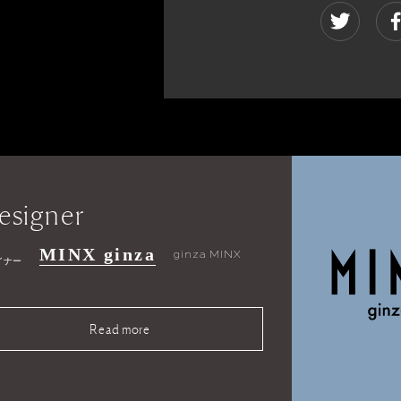
esigner
MINX ginza
ginza MINX
イナー
Read more