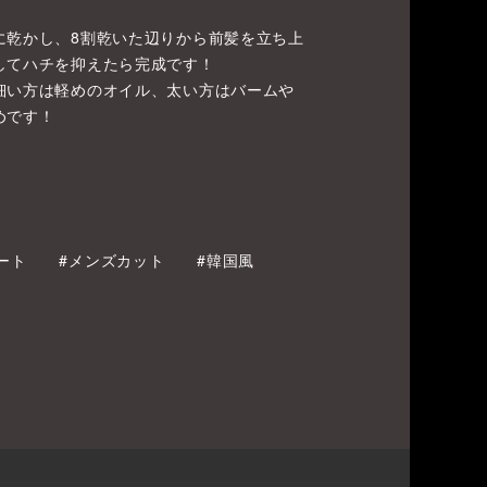
に乾かし、8割乾いた辺りから前髪を立ち上
してハチを抑えたら完成です！
細い方は軽めのオイル、太い方はバームや
めです！
ート
#メンズカット
#韓国風