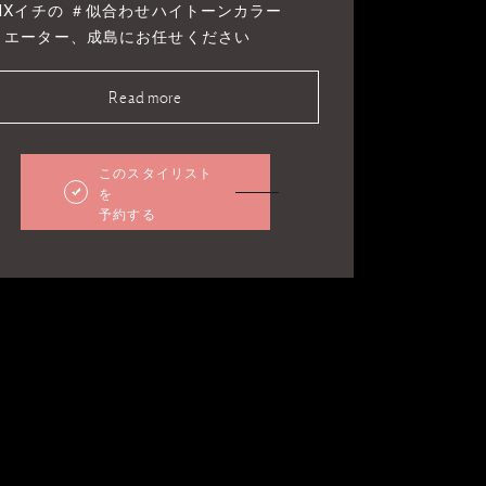
INXイチの ＃似合わせハイトーンカラー
リエーター、成島にお任せください
Read more
このスタイリスト
を
予約する