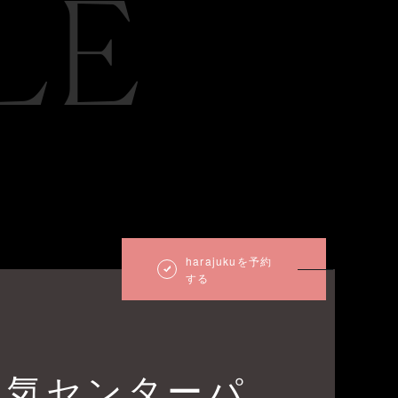
LE
harajukuを予約
する
色気センターパ