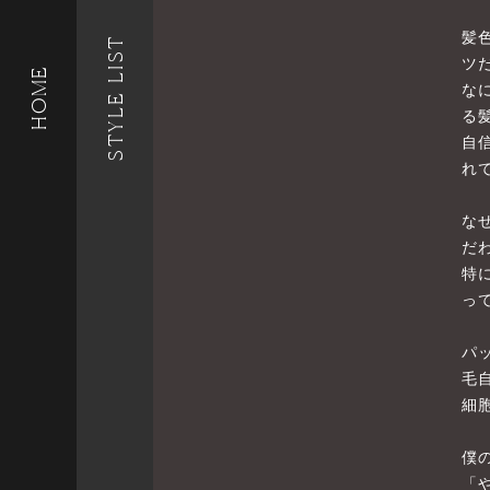
髪
STYLE LIST
ツ
HOME
な
る
自
れ
な
だ
特
っ
パ
毛
細
僕
「