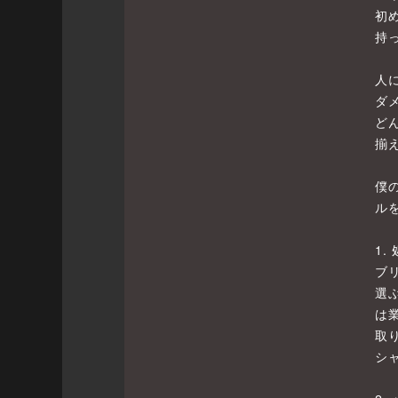
初
持
人
ダ
ど
揃
僕
ル
1
ブ
選
は
取
シ