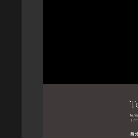
T
haraj
トッ
自