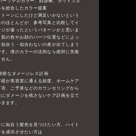
. パーソナルカラー、顔診断、カットスタ
ルを総合したカラー提案
イトーンにしたけど満足いかないという
合のほとんどが、参考写真と比較してイ
ージが違ったというパターンかと思いま
。肌の色やお顔のパーツ位置などによっ
、似合う・似合わないの差が出てしまう
です。僕のカラーの法則なら絶対に失敗
ません。
. 綿密なダメージレス計画
客様が美容室に通える頻度、ホームケア
可否、ご予算などのカウンセリングから
来にダメージを残さないケア計画を立て
いきます。
分に似合う髪色を見つけたい方、ハイト
ンを成功させたい方は