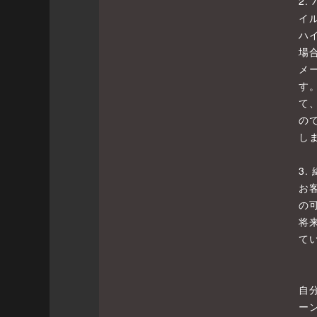
2
イ
ハ
場
メ
す
て
の
し
3
お
の
将
て
自
ー