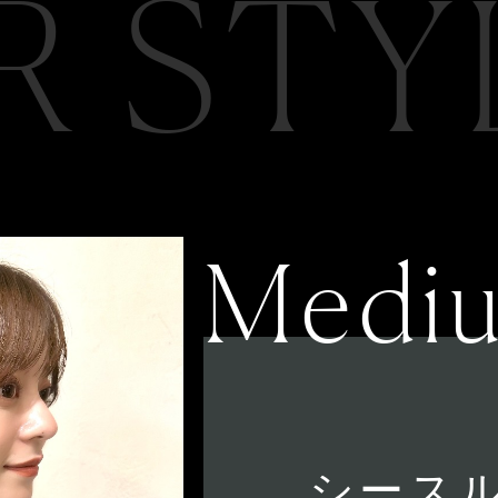
R STY
Medi
シース