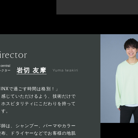
irector
 central
岩切 友摩
レクター
Yuma Iwakiri
MINXで過ごす時間は格別！」
う感じていただけるよう、技術だけで
くホスピタリティにこだわりを持って
ます。
容師は、シャンプー、パーマやカラー
塗布、ドライヤーなどでお客様の地肌