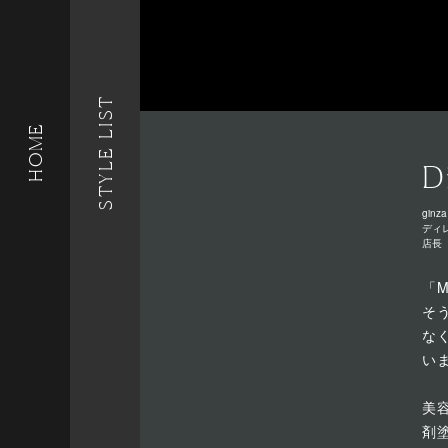
STYLE LIST
HOME
D
ginza
ディ
店長
「
そ
な
い
美
剤