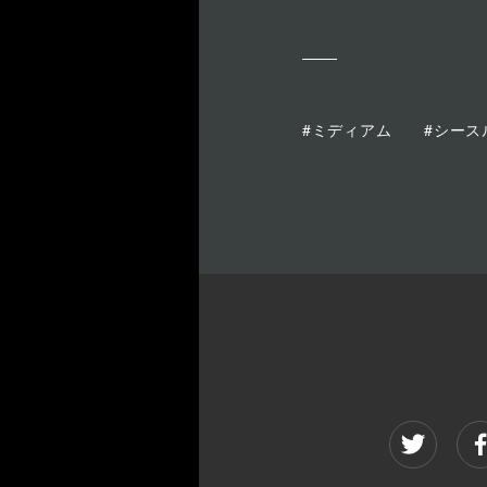
#ミディアム
#シース