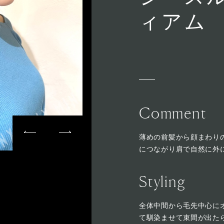
ィアム
Comment
薄めの前髪から顔まわり
につながり肩で自然に外
Styling
全体中間から毛先中心に
て馴染ませて束間が出た