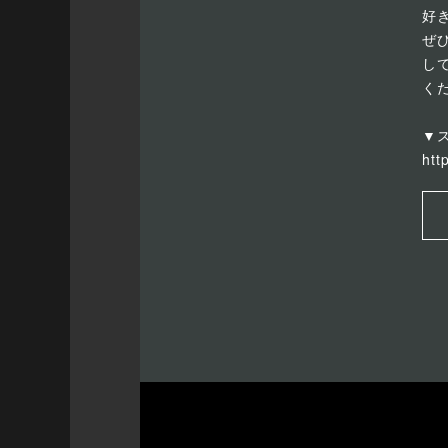
好
ぜ
し
く
▼ス
htt