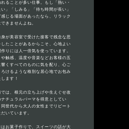
触れることが多い仕事。もし「熱い・
たい」「しみる」「待ち時間が長い」
ど感じる場面があったなら、リラック
はできませんよね。
自身が美容室で受けた接客で残念な思
をしたことがあるからこそ、心地よい
間作りには人一倍気を使っています。
りや触感、温度や音楽などお客様の五
に響くすべてのものに気を配り、心ご
とろけるような格別な居心地でお包み
たします！
術では、根元の立ち上げや生えぐせ改
のナチュラルパーマを得意としてい
、同世代から大人の女性までリピート
ただいています。
味はお菓子作りで、スイーツの話が大