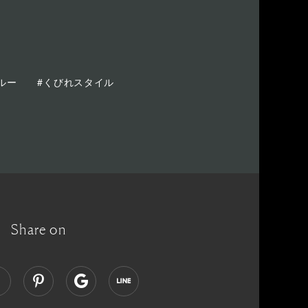
ルー
#くびれスタイル
Share on