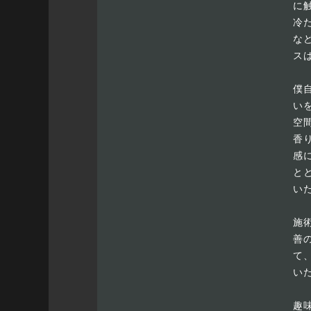
に
冷
な
ス
僕
い
空
香
感
と
い
施
善
て
い
趣