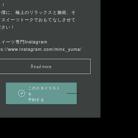
き！
ひ僕に、極上のリラックスと施術、そ
てスイーツトークでおもてなしさせて
ださい！
イーツ専門Instagram
ps://www.instagram.com/minx_yuma/
Read more
このスタイリスト
を
予約する