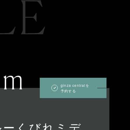
LE
um
ginza centralを
予約する
ルーくびれミデ