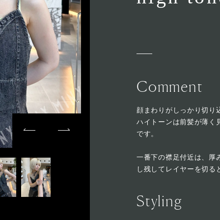
Comment
顔まわりがしっかり切り
ハイトーンは前髪が薄く
です。
一番下の襟足付近は、厚
し残してレイヤーを切る
Styling