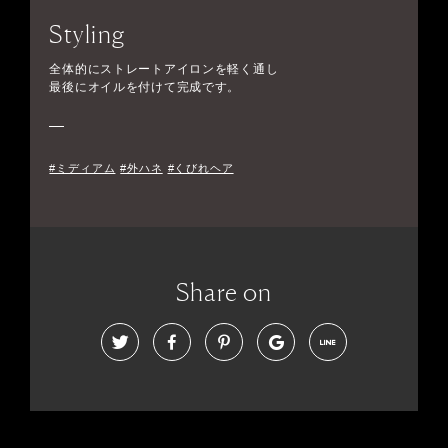
Styling
全体的にストレートアイロンを軽く通し
最後にオイルを付けて完成です。
#ミディアム
#外ハネ
#くびれヘア
Share on