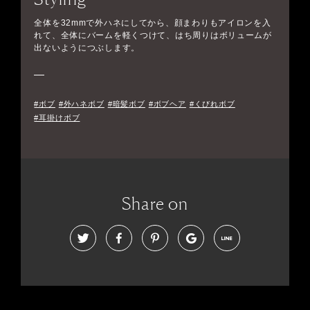
全体を32mmで外ハネにしてから、顔まわりもアイロンを入
れて、全体にバームを軽くつけて、はち周りはボリュームが
出ないようにつぶします。
#ボブ
#外ハネボブ
#暗髪ボブ
#ボブヘア
#くびれボブ
#耳掛けボブ
Share on