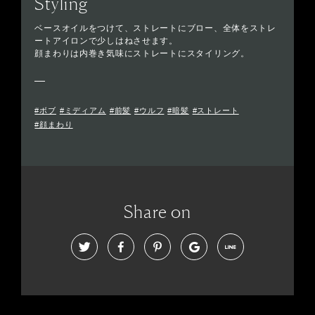
Styling
ベースオイルをつけて、ストレートにブロー、全体をストレ
ートアイロンで少しはねさせます。
顔まわりは内巻き気味にストレートにスタイリング。
#ボブ
#ミディアム
#前髪
#ウルフ
#暗髪
#ストレート
#顔まわり
Share on