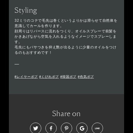
Styling
32ミリのコテで毛先は巻くというよりかは滑らせて自然体を
意識してカールを作ります。
顔周りはリバースに流れをつくり、オイルスプレーで前髪を
かきあげながら空気を入れるようなイメージでスプレーしま
す。
毛先にもパサつきを抑え艶が出るように少量のオイルをつけ
るのもおすすめです！
#レイヤーボブ
#くびれボブ
#韓国ボブ
#色気ボブ
Share on