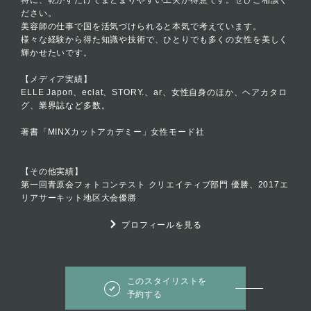
特に、乾かすだけでまとまりやすい工夫が得意です。ぜひご相談く
ださい。
美容師の仕事で国を活気づけられると本気で考えています。
様々な経験から得た知識や技術で、ひとりでも多くの女性を美しく
輝かせたいです。
【メディア実績】
ELLE Japon、eclat、STORY.、ar、女性自身のほか、ヘアカタロ
グ、業界誌など多数。
著書「MINXカットアカデミー」女性モード社
【その他実績】
第一回青原会フォトコンテスト クリエイティブ部門 優勝、2017エ
リアサーキット地区大会優勝
プロフィールを見る
このスタイリストを
予約する