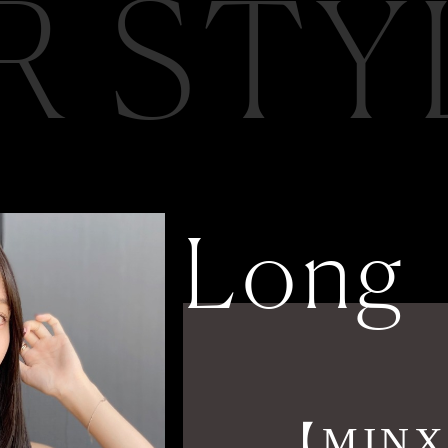
R STY
Long
【MIN