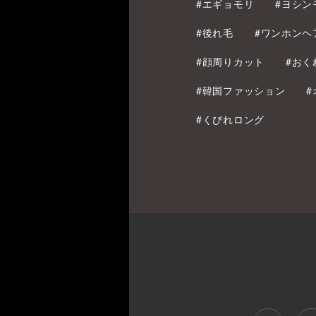
#エギョモリ
#ヨシン
#後れ毛
#ワンホンヘ
#顔周りカット
#おく
#韓国ファッション
#くびれロング