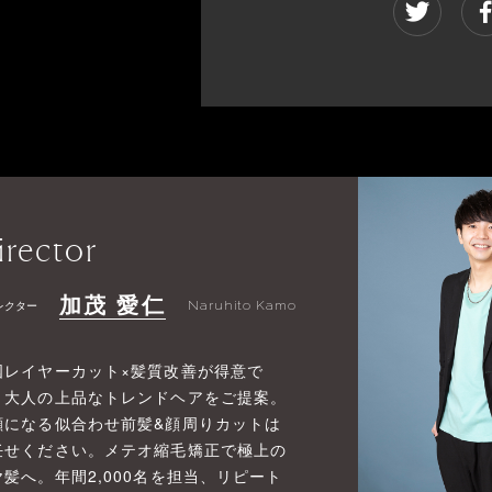
irector
加茂 愛仁
レクター
Naruhito Kamo
国レイヤーカット×髪質改善が得意で
。大人の上品なトレンドヘアをご提案。
顔になる似合わせ前髪&顔周りカットは
任せください。メテオ縮毛矯正で極上の
ヤ髪へ。年間2,000名を担当、リピート