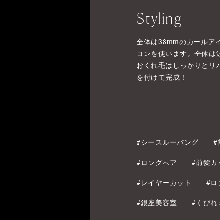
Styling
全体は38mmのカール
ロンを使います。全体は
おくれ毛はしっかりとリ
を付けて完成！
#シースルーバング
#
#ロングヘア
#前髪カ
#レイヤーカット
#ロ
#銀座美容室
#くびれ