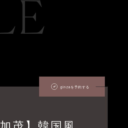
LE
ginzaを予約する
X加茂】韓国風