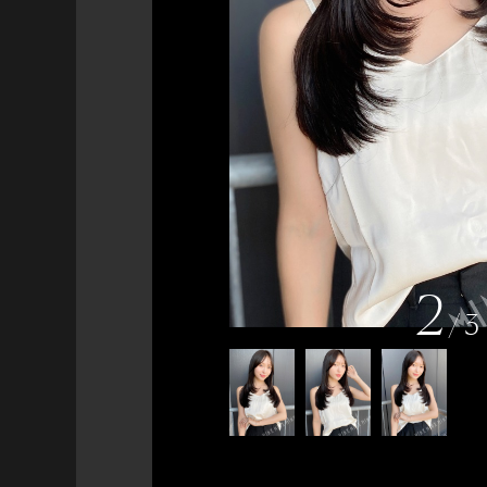
2
/
3