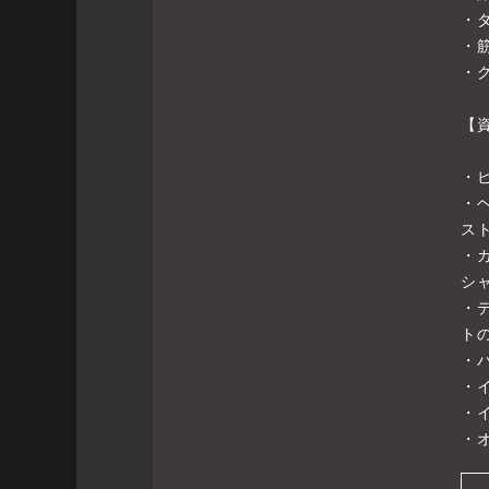
・
・
・
【
・
・
スト
・
シ
・
ト
・
・
・
・