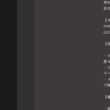
率
担
【
In
は
【
・
髪
・
ラ
・
で
【
・