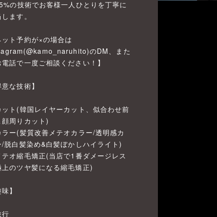
95%の技術でお客様一人ひとりを丁寧に
当します。
ネット予約が×の場合は
stagram(@kamo_naruhito)のDM、また
お電話で一度ご相談ください！】
得意な技術】
カット(韓国レイヤーカット、似合わせ前
＆顔周りカット)
カラー(髪質改善メテオカラー/透明感カ
ー/脱白髪染め&白髪ぼかしハイライト)
メテオ縮毛矯正(当店で1番ダメージレス
極上のツヤ髪になる縮毛矯正)
趣味】
旅行