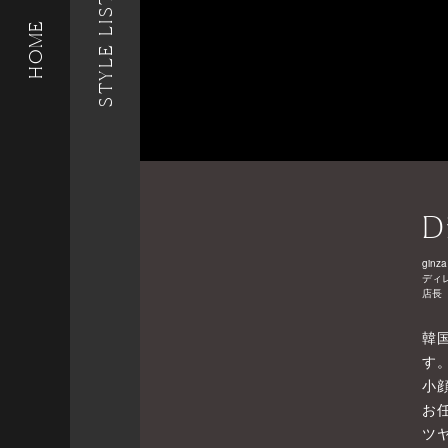
STYLE LIST
HOME
D
ginza
ディ
店長
韓
す
小
お
ツ