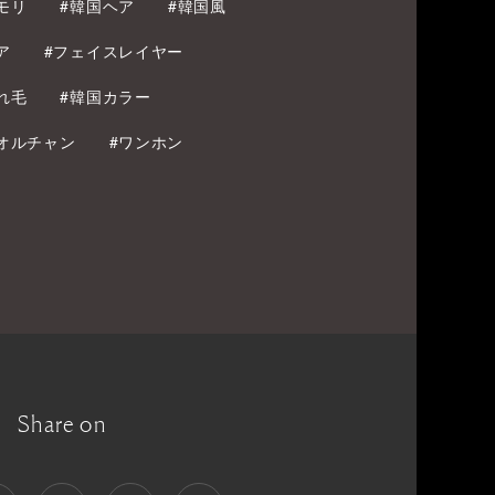
モリ
#韓国ヘア
#韓国風
ア
#フェイスレイヤー
れ毛
#韓国カラー
#オルチャン
#ワンホン
Share on