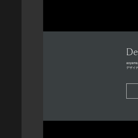
De
aoyama
デザイ