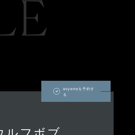
LE
aoyamaを予約す
る
 ウルフボブ