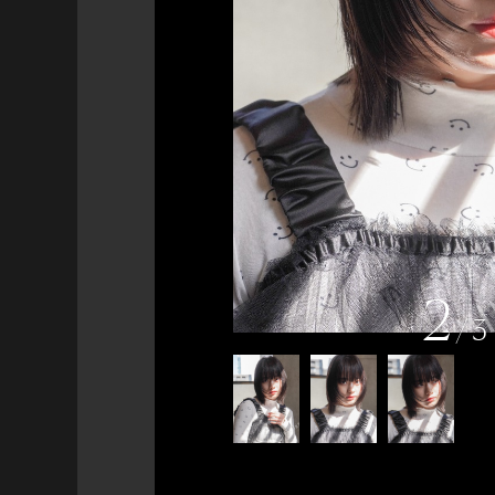
2
/
3