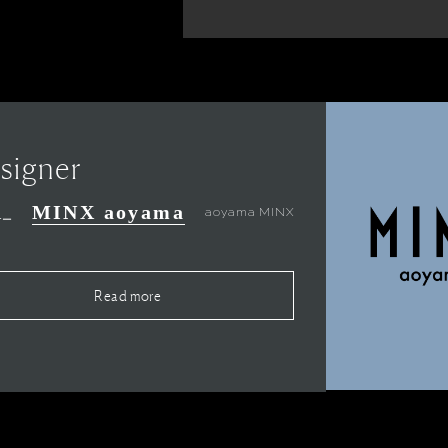
signer
MINX aoyama
aoyama MINX
ナー
Read more