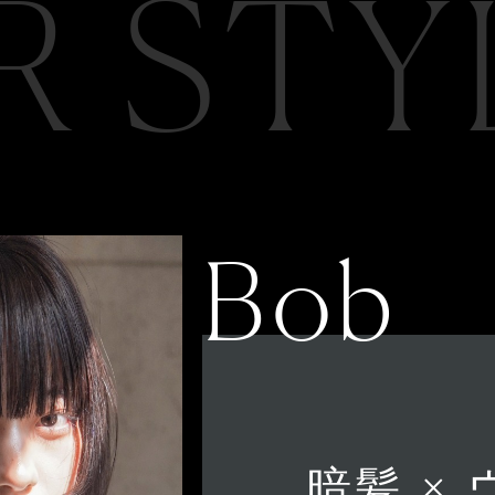
R STY
Bob
暗髪 ×