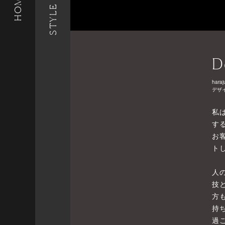
STYLE LIST
HOME
D
haraj
デザ
私
す
お
ト
人
技
方
持
過