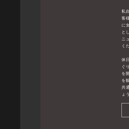
私
客
に
と
ニ
く
休
ぐ
を開
を
共
ょ