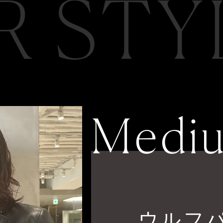
R STY
Medi
ウルフ