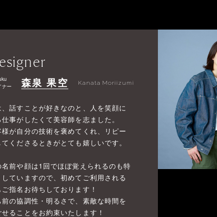
esigner
uku
森泉 果空
Kanata Moriizumi
イナー
は、話すことが好きなのと、人を笑顔に
る仕事がしたくて美容師を志ました。
客様が自分の技術を褒めてくれ、リピー
してくださるときがとても嬉しいです。
の名前や顔は1回でほぼ覚えられるのも特
としていますので、初めてご利用される
もご指名お待ちしております！
ち前の協調性・明るさで、素敵な時間を
ごせることをお約束いたします！