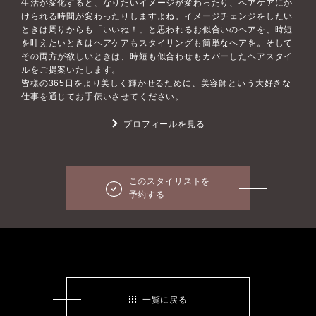
生活が変化すると、なりたいイメージが変わったり、ヘアケアにか
けられる時間が変わったりしますよね。イメージチェンジをしたい
ときは周りからも「いいね！」と思われるお似合いのヘアを、時短
を叶えたいときはヘアケアもスタイリングも簡単なヘアを。そして
その両方が欲しいときは、時短も似合わせもカバーしたヘアスタイ
ルをご提案いたします。
皆様の365日をより美しく輝かせるために、美容師という大好きな
仕事を通じてお手伝いさせてください。
プロフィールを見る
このスタイリストを
予約する
一覧に戻る