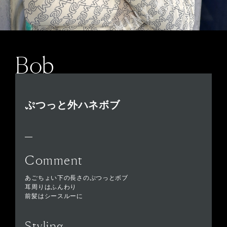
Bob
ぷつっと外ハネボブ
Comment
あごちょい下の長さのぷつっとボブ
耳周りはふんわり
前髪はシースルーに
Styling